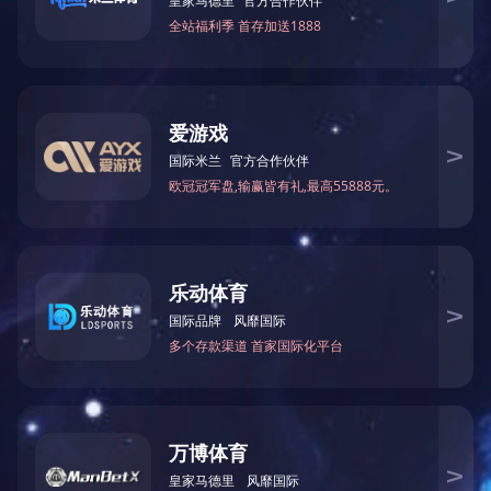
高，海洋气象极端复杂，被称之为“黄河尖”。黄河尖海洋气象条件极端，但
天顺风能第三季度净利同比增长超八成 拟进军欧
[图文]
国内风塔制造龙头企业天顺风能，于10月30日发布第三季度报告。公告显示
38.04亿元、归属于上市公司股东的净利润5.46亿元，分别同比增长51.55%
13.27亿元、归属于上市公司股东的净利润2.12亿元，分别同比增长48.46%
期增长51.55%，主要是由于本期塔筒、叶……
亚洲将引领全球风电发展
总部位于阿布扎比的国际可再生能源署近日发布最新报告称，到2050年全球风
以上。亚洲陆上风电装机容量将从2018年的 230吉瓦增长到2600吉瓦以
领头羊，占全球陆上及海上风电装机容量的50%和60%以上。其中，中国将
容量，远远领先于排名其后的印度和韩国。 国际可再生能……