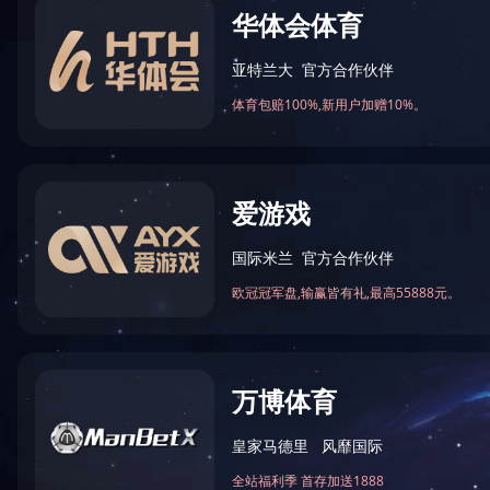
联系地址：湖北省武汉市中南路建设
联系电话：027-87137430
电子邮箱：
esiclub@163.com
新浪微博：
//weibo.com/hp0858
官方QQ群：39847109
客服QQ：
微信公众号
CESI
关于
版权
广告
网站
联系