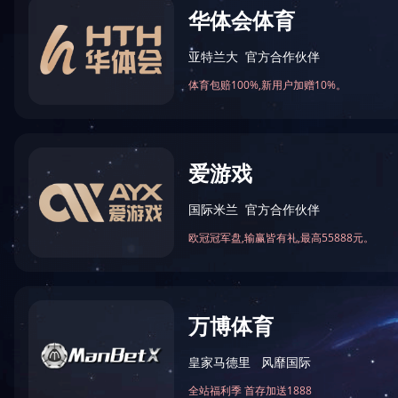
取信息、了解技术、关注节能产业发展的重要
节能产业网及时报道市场动态，多视角跟踪产
程、财政补贴绿照工程、万家企业节能低碳行
受到了广泛关注和好评。
提供最及时的产业动态、政策导向、投资机
富的媒体资源和广泛的信息渠道，与多个行业
影响力速度提升，经过近七年的发展，中国节
微信公众号
CESI
关于
版权
广告