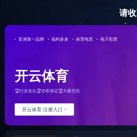
乐动在线注册-乐动(中
乐动在线注册-
国)
国)
节能产业网(
printifycards.com)
创办于20
术、资料下载等频道，内容覆盖节能减排、低