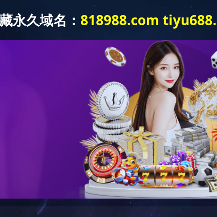
会员
会员
服务
信
登录
注册
中心
中
乐动(中
政策法
产业市
节能技
能源信
宏观环
会议会
活
规
场
术
息
境
展
库
关 于 本 站
07年，是国内最早成立并最具影响力的专业节能网站之一。主要有乐动在线注册-
碳经济、新能源、绿色照明、电力电气等多个领域，是政府机构、行业协会、