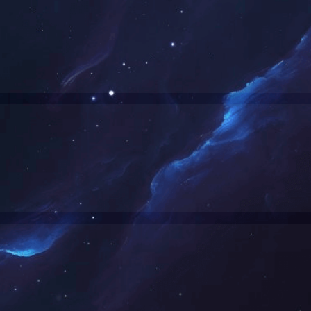
窗口。
业焦点，深度分析市场变化，专业剖析节能技术前沿，在合同能源管理、“十
动、“十二五”节能减排目标、全球气候变化大会、电机能效提升计划、企业能
遇、市场报告及前沿技术，引领节能产业，促进中国节能产业健康可持续发展
协会及数十家相关媒体网站建立了长期合作关系，通过组织参与一系列高层峰
能产业网已成为国内最权威、专业、全面的节能行业门户。
网站服务
中国乐动在线
本站
会员服务
的一站式节能
声明
最新项目
©2007-2016 
投放
资金服务