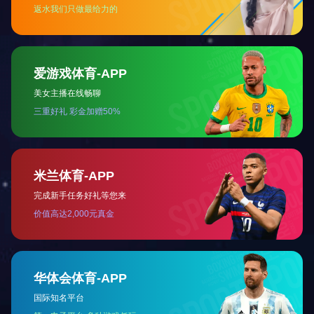
一半以上的成本，特别是其发电效率直接影响光伏组件整体性能。目前……
欣旺达120亿加码扩产！获“蔚小理”青睐，再拿上
[组图]
获得多家车企24亿投资的欣旺达电池近期好消息不断，一边正在大手笔投
3月1日晚间，欣旺达电子股份有限公司（300207，下称欣旺达）发布公
（下称欣旺达汽车电池）拟与珠海市政府签署项目投资协议，在珠海市人民政
力电池生产基地项目（暂定）”。 该动力电池项目计划总投入约120……
风机企业明阳智能去年净利同比预增逾111%：超29亿
1月24日，明阳智慧能源集团股份公司（明阳智能，601615）公告，预计20
111.05%-132.88%。 对于业绩增长，明阳智能表示，2021年公司在
司营业收入增长，叠加年度持有电站并网容量增长，带动发电收入同比增长。 另
布公告，出售全资子公司阳江明阳海……