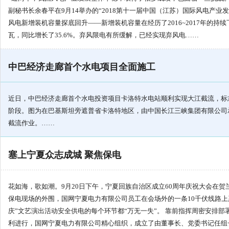
副秘书长余春平在9月14举办的“2018第十一届中国（江苏）国际风电产业
风电新增装机容量探底回升——新增装机容量在经历了2016~2017年的持续下
瓦，同比增长了35.6%。弃风限电有所缓解，已经实现弃风电……
中巴经济走廊首个水电项目全面施工
近日，中巴经济走廊首个水电投资项目卡洛特水电站顺利实现大江截流，标
阶段。图为在巴基斯坦旁遮普省卡洛特地区，由中国长江三峡集团有限公司
截流作业。……
塞上宁夏众志成城 聚焦保电
花如海，歌如潮。9月20日下午，宁夏回族自治区成立60周年庆祝大会在
保电现场的外围，国网宁夏电力有限公司员工在会场外的一条10千伏线路上
庆”文艺演出活动安全供电的每个环节都“万无一失”。 靠前指挥周密安排部署
利进行，国网宁夏电力有限公司精心组织，成立了由董事长、党委书记任组