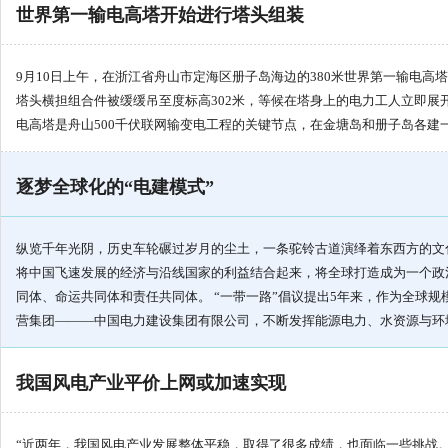
世界第一输电高塔开始进行塔头组装
9月10日上午，在浙江省舟山市定海区册子岛海边的380米世界第一输电高塔
塔头横担组合件被缓缓吊至度标高302米，等候在塔身上的电力工人立即展开
电高塔是舟山500千伏联网输变电工程的关键节点，在金塘岛和册子岛各建
逐梦全球化的“电建模式”
纵览千年光阴，历史车轮碾过岁月的尘土，一条驼铃古道演绎着东西方的文
将中国飞速发展的经济与沿线国家的利益结合起来，将全球打造成为一个政
同体、命运共同体和责任共同体。 “一带一路”倡议提出5年来，作为全球
营集团———中国电力建设集团有限公司，不断发挥能源电力、水资源与环
我国风电产业平价上网或加速实现
“近两年，我国风电产业发展整体平稳，取得了很多成绩，也面临一些挑战