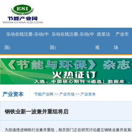
乐动在线注册-乐动(中
乐动在线注册-乐动(中
政策法
产业市
国)
国)
规
场
产业资本
节能产业网
>>
产业市场
>>
产业资本
钢铁业新一波兼并重组将启
为加速推进钢铁行业兼并重组，相关部门正在研究讨论建立钢铁业兼并发展