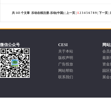
共
143
个文章 乐动在线注册-乐动(中国) | 上一页 |
1
2
3
4
5
6
7
8
9
|
下一页
|
微信公众号
CESI
网站
关于本站
会员
版权声明
最新
广告投放
资金
网站帮助
园区
联系我们
展会