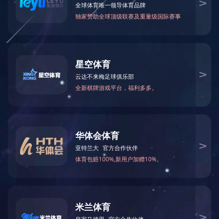
来源：中国华能 时间：2019/12/13 7:54:16
用
近期，华能西安热工院青年创新团队首次提出屋顶光储型风电
新能源“黑启动”领域的技术空白，为新能源参与电网“黑启动
“黑启动”是指电网整个系统因故停运后，不依赖别的网络帮
机组的启动，带动无自启动能力的机组，逐步扩大电力系统
系统的恢复。作为电网的“安全卫士”，“黑启动”能够最大限
对国民经济社会和电力系统带来的损失，是守护电网安全的重
电网系统停运后，通过具有自启动能力的风光等新能源，在
电，然后逐步扩大系统恢复范围，以“星火燎原”方式恢复整
西安热工院此次提出的屋顶光储型风电场“黑启动”技术路线，
风电场风速理想的条件下，利用风场屋顶光伏和储能系统作为
风机，建立孤网后将电源送至对侧站，带动无自启动能力的
将风光等新能源作为“黑启动”电源的补充，将有效缓解电网