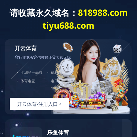
乐动在线注册-乐动(中
乐动在线注册-乐动(中
政策法
产业市
国)
国)
规
场
站内搜索：
站内搜索
关键字含有
浜ら€氳妭鑳?
的文章
没有或没有找到任何文章