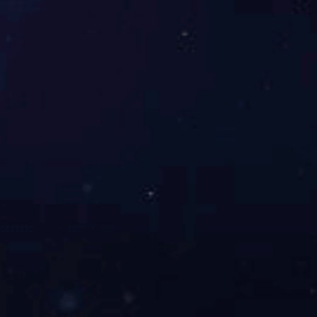
力系统。”中国国际经济交流中心常务副理事长张晓强认
，而电力消费约45%在东部沿海地区，造成风光电力利
输送通道，建设坚强智能电网，积极发展新能源+储能，加
消纳难题。
分享到：
iTAG：
能源保供
什么？重点又是什
破坏生态环境、回头