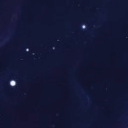
制烯烃等世界级技术难题，一批关键技术装备打破国际垄
全社会用电量累计74972亿千瓦时，同比增长11.4%，
求仍将保持较快速度增长。”肖新建说，煤电作为主力电源将
、核电、风力和太阳能发电构成。
示，2020年末全国发电装机容量22亿千瓦。其中，火电
.7亿千瓦；核电装机容量4989万千瓦；并网风电装机容量
2.5亿千瓦。
量约为28262亿千瓦时，占比约为73%，依然是我国最