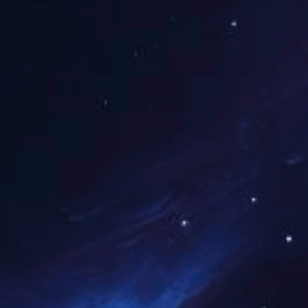
主要的发电类型。第二名是水电，占比
从利用小时数来看，中国投资协会
装机容量很大，但由于间歇性、波
量占比较低。全年8760个小时中，火
数约2000个小时，光伏发电更少一
“能源结构转型中，天然气发电也是
突破，所以气电占比也比较低。”他
“当前火电仍作为基荷电源，未来基
来的能源格局将以风光、水电、核
时，电化学储能等新型储调技术的
新能源补台作用渐显，前景可期
东海之滨，江苏如东。154台风电