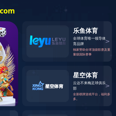
息
心
动图
资料下
焦点专
智囊
企业
载
题
团
库