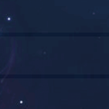
间：2021/12/20 7:21:35
用手机浏览
分省市一度拉闸限电。10月下旬以来，随着煤炭优质产
现象动态清零。近日召开的中央经济工作会议提出，要立
清洁高效利用，增加新能源消纳能力，推动煤炭和新能源
标，推着摇杆，坐在办公室就能对井下百米深处的设备发
家能源集团今天的煤炭开采画面。
费国。能源保有储量中，煤炭约占89%，石油约占4%，
定能源结构以煤炭为主，煤炭作为主体能源在未来一段时